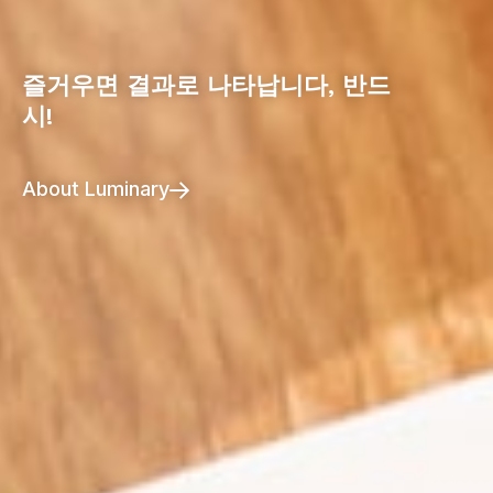
즐거우면 결과로 나타납니다, 반드
문장을 이해하는 힘이 사고를,
시!
구조화된 학습 실천을 통해
사고가 다시 언어를 단단하게 만드는
스스로 성취해가는 배움을 만들어갑
순환적 학습을 만들어갑니다.
About Luminary
니다.
Reading Program
Learning Compass