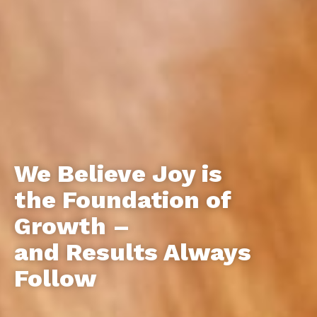
Shaping
Start Rebuilding
Independent Achievement
We Believe Joy is
Meaning—
Through
the Foundation of
Growth –
Structured Learning
Where Literacy
and Results Always
Practices.
Becomes Insight.
Follow